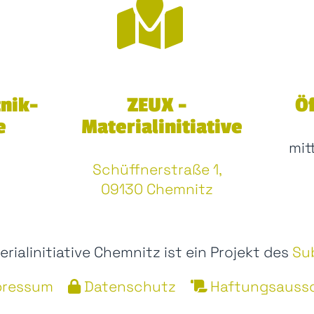
nik-
ZEUX -
Ö
e
Materialinitiative
mit
Schüffnerstraße 1,
09130 Chemnitz
erialinitiative Chemnitz ist ein Projekt des
Sub
pressum
Datenschutz
Haftungsauss