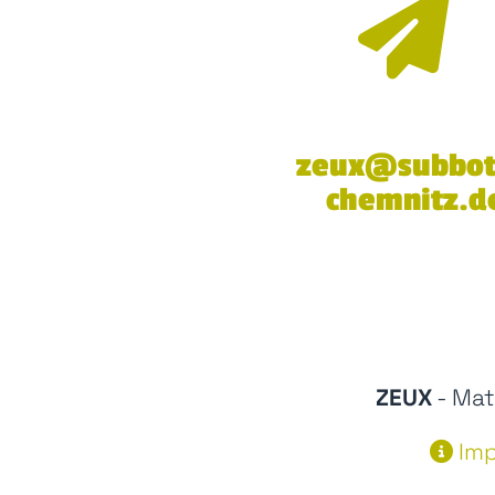
zeux@subbot
chemnitz.d
ZEUX
- Mat
Im