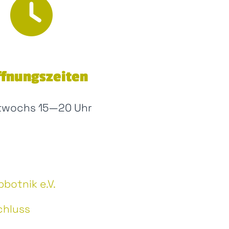
ffnungszeiten
twochs 15—20 Uhr
botnik e.V.
chluss