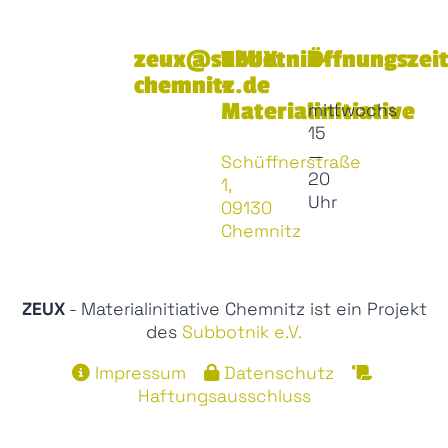
zeux@subbotnik-
ZEUX
Öffnungszei
chemnitz.de
-
Materialinitiative
mittwochs
15
—
Schüffnerstraße
20
1,
Uhr
09130
Chemnitz
ZEUX
- Materialinitiative Chemnitz ist ein Projekt
des
Subbotnik e.V.
Impressum
Datenschutz
Haftungsausschluss