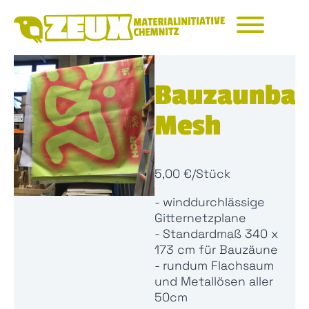
Na
üb
Bauzaunban
Mesh
5,00 €/Stück
- winddurchlässige
Gitternetzplane
- Standardmaß 340 x
173 cm für Bauzäune
- rundum Flachsaum
und Metallösen aller
50cm