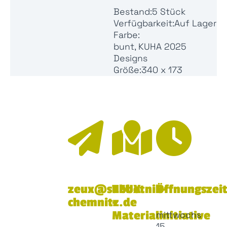
Bestand:
5 Stück
Verfügbarkeit:
Auf Lager
Farbe:
bunt, KUHA 2025
Designs
Größe:
340 x 173
zeux@subbotnik-
ZEUX
Öffnungszei
chemnitz.de
-
Materialinitiative
mittwochs
15